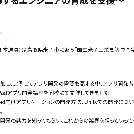
躍するエンジニアの育成を支援～
/
表 木原真）は鳥取県米子市にある「国立米子工業高等専門学
増加し、比例してアプリ開発の需要も高まる中、アプリ開発者
リ・iPadアプリ開発講座を同校にて開催してきました。
droid向けアプリケーションの開発方法、Unityでの開発
。
リ開発の魅力を知ってもらい、これからの業界を担っていって