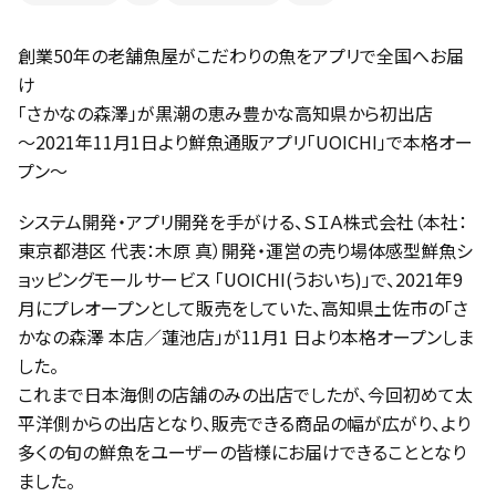
創業50年の老舗魚屋がこだわりの魚をアプリで全国へお届
け
「さかなの森澤」が黒潮の恵み豊かな高知県から初出店
〜2021年11月1日より鮮魚通販アプリ「UOICHI」で本格オー
プン〜
システム開発・アプリ開発を手がける、ＳＩＡ株式会社（本社：
東京都港区 代表：木原 真）開発・運営の売り場体感型鮮魚シ
ョッピングモールサービス 「UOICHI(うおいち)」で、2021年9
月にプレオープンとして販売をしていた、高知県土佐市の「さ
かなの森澤 本店／蓮池店」が11月1 日より本格オープンしま
した。
これまで日本海側の店舗のみの出店でしたが、今回初めて太
平洋側からの出店となり、販売できる商品の幅が広がり、より
多くの旬の鮮魚をユーザーの皆様にお届けできることとなり
ました。