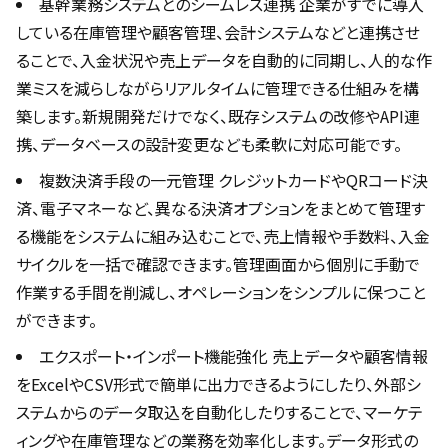
基幹業務システムとのシームレス連携 企業がすでに導入
している在庫管理や顧客管理、会計システムなどと連携させ
ることで、入金状況や売上データを自動的に同期し、人的な作
業ミスを減らしながらリアルタイムに管理できる仕組みを構
築します。新規開発だけでなく、既存システムの改修やAPI連
携、データベースの設計変更なども柔軟に対応可能です。
複数決済手段の一元管理 クレジットカードやQRコード決
済、電子マネーなど、異なる決済オプションをまとめて管理す
る機能をシステムに組み込むことで、売上情報や手数料、入金
サイクルを一括で確認できます。管理画面から個別に手動で
作業する手間を削減し、オペレーションをシンプルに保つこと
ができます。
エクスポート・インポート機能強化 売上データや顧客情報
をExcelやCSV形式で簡単に出力できるようにしたり、外部シ
ステムからのデータ取込を自動化したりすることで、マーケテ
ィングや在庫管理などの業務を効率化します。データ形式の