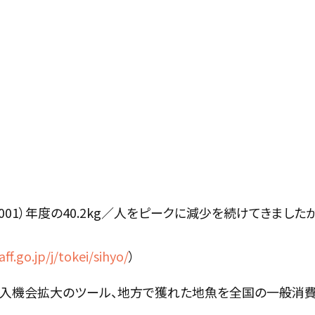
1）年度の40.2kg／人をピークに減少を続けてきましたが、平
f.go.jp/j/tokei/sihyo/
）
魚購入機会拡大のツール、地方で獲れた地魚を全国の一般消