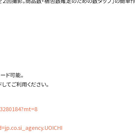
ドを２回撮影。商品数・梱包数確定のための数タップ」の簡単作
ロード可能。
ロードしてご利用ください。
113280184?mt=8
d=jp.co.si_agency.UOICHI