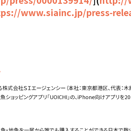
p/press/0000139914/
](
http:/
tps://www.siainc.jp/press-rel
/
る株式会社ＳＩエージェンシー（本社：東京都港区、代表：木
ピングアプリ「UOICHI」の、iPhone向けアプリを201
の鮮魚・地魚を一尾から誰でも購入することができる日本で数