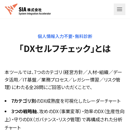
メニ
個人情報入力不要・無料診断
「DXセルフチェック」とは
本ツールでは、7つのカテゴリ（経営方針／人材・組織／デー
タ活用／IT基盤／業務プロセス／レガシー慣習／リスク管
理）にわたる全28問にご回答いただくことで、
7カテゴリ別
のDX成熟度を可視化したレーダーチャート
3つの戦略軸
、攻めのDX（事業変革）・効率のDX（生産性向
上）・守りのDX（ガバナンス・リスク管理）で再構成された分析
チャート