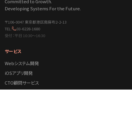
Committed to Growth.
Developing Systems For the Future.
〒106-0047 東京都港区南麻布2-2-13
TEL:
03-6228-1680
受付：平日 10:30〜16:30
サービス
Webシステム開発
iOSアプリ開発
CTO顧問サービス
引き取り保守
ホームページ制作
開発事例
お見積もりにあたり
FAQよくある質問