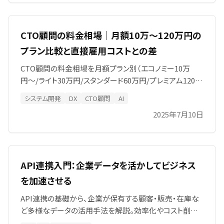
CTO顧問の料金相場｜月額10万〜120万円の
プラン比較と直接雇用コストとの差
CTO顧問の料金相場を月額プラン別（エコノミー10万
円〜/ライト30万円/スタンダード60万円/プレミアム120万
円〜）に解説。正社員CTOの人件費総額（年2,000万円
システム開発
DX
CTO顧問
AI
超）との比較、顧問料に含まれる支援内容、開発作業が別
2025年7月10日
見積もりになる理由まで、費用対効果の視点でお伝えしま
す。
API連携入門：企業データを活かしてビジネス
を加速させる
API連携の基礎から、企業が保有する顧客・販売・在庫な
ど多様なデータの活用手法を解説。効率化やコスト削減、
新規ビジネス展開などDX推進に役立つメリットや費用目