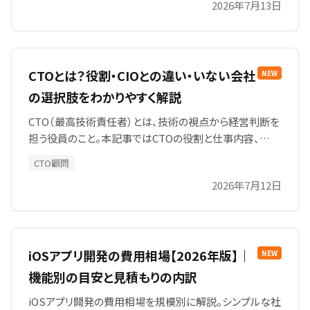
2026年7月13日
CTOとは？役割・CIOとの違い・いない会社
NEW
の選択肢をわかりやすく解説
CTO（最高技術責任者）とは、技術の視点から経営判断を
担う役員のこと。本記事ではCTOの役割と仕事内容、
CIO・VPoEとの違い、企業規模別のCTO像を整理し、「社
CTO顧問
内にCTOがいない会社」が技術判断力を確保する4つの
2026年7月12日
選択肢（採用・業務委託・CTO顧問・コンサル）を費用感つ
きで比較します。
iOSアプリ開発の費用相場【2026年版】｜
NEW
機能別の目安と見積もりの内訳
iOSアプリ開発の費用相場を規模別に解説。シンプルな社