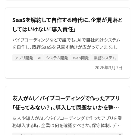
SaaSを解約して自作する時代に、企業が見落と
してはいけない「導入責任」
バイブコーディングなどで誰でも、AIで自社向けシステム
を自作し、既存SaaSを見直す動きが広がっています。しか
し、ローカルで動くことと、社内サーバやクラウドで安全に
アプリ開発
AI
システム開発
Web開発
業務システム
運用できることは別です。導入企業が確認すべき保守、セ
2026年3月7日
キュリティ、継続性、責任の論点を整理します。
友人がAI／バイブコーディングで作ったアプリ
「使ってみない？」、導入して問題ないかを整理
しました
友人や知人がAI／バイブコーディングで作ったアプリを業
務導入する時、企業は何を確認すべきか。保守体制、デー
タ管理、セキュリティ、継続性、契約終了時の出口など、導