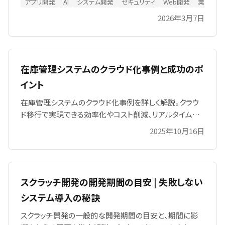
アプリ開発
AI
システム開発
セキュリティ
Web開発
業務シス
入側の注意点を整理します。
2026年3月7日
在庫管理システムのクラウド化事例と成功のポ
イント
在庫管理システムのクラウド化事例を詳しく解説。クラウ
ド移行で実現できる効率化やコスト削減、リアルタイムな
在庫管理のメリットを具体的に紹介します。また、成功事
2025年10月16日
例を基にクラウド化を成功させるための重要なポイントや
移行時の課題についても徹底解説。クラウド化を検討する
企業にとって役立つ情報が満載です。
スクラッチ開発の開発期間の目安 | 失敗しない
システム導入の秘訣
スクラッチ開発の一般的な開発期間の目安と、期間に影