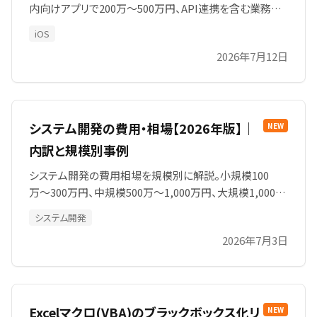
内向けアプリで200万〜500万円、API連携を含む業務ア
プリで500万〜1,500万円、決済や会員機能を持つサービ
iOS
スアプリは1,500万円〜が目安です。費用の内訳、金額を
2026年7月12日
左右するiOS特有の要素、保守費用、コストを抑える進め
方まで、発注前に知りたいポイントをまとめました。
システム開発の費用・相場【2026年版】｜
NEW
内訳と規模別事例
システム開発の費用相場を規模別に解説。小規模100
万〜300万円、中規模500万〜1,000万円、大規模1,000万
円以上が目安です。費用の内訳（人件費・諸経費）、費用を
システム開発
左右する7つの要因、見積もり取得の注意点、コストを抑え
2026年7月3日
る8つの方法、補助金の活用まで、発注前に知りたい費用
知識を網羅しました。
Excelマクロ(VBA)のブラックボックス化リ
NEW