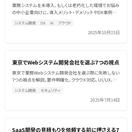
業務システムを未導入、もしくは老朽化した環境でお悩み
の中小企業向けに、導入メリット・デメリットやDX事例を
解説。パッケージ・スクラッチ開発の選択ポイントや脱
システム開発
DX
AI
クラウド
Excel、ペーパーレス、OCRなどを活用した効率化策、導入
2025年10月15日
ステップも紹介しています。SIA株式会社のサービス情報
も掲載し、導入の流れも紹介しています。
東京でWebシステム開発会社を選ぶ7つの視点
東京で業務Webシステム開発会社を選ぶ際に失敗しない
7つの視点を解説。要件明確化､クラウド対応､UI/UX､見
積根拠､品質保証､保守体制､コミュニケーションで比較
システム開発
セキュリティ
するポイントと、基幹業務Web化や新規サービス立ち上げ
2025年7月14日
成功へ導く実績・技術スタック・開発プロセスのチェックリ
ストも公開。無料相談案内付き。
SaaS開発の見積もりを依頼する前に押さえる7