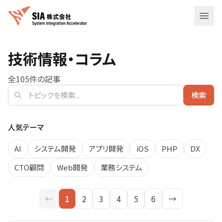
メニ
技術情報・コラム
全
105
件の記事
検索
人気テーマ
AI
システム開発
アプリ開発
iOS
PHP
DX
CTO顧問
Web開発
業務システム
←
1
2
3
4
5
6
→