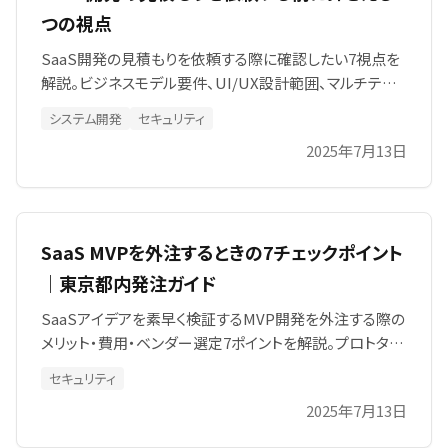
つの視点
SaaS開発の見積もりを依頼する際に確認したい7視点を
解説。ビジネスモデル要件、UI/UX設計範囲、マルチテナ
ント設計、認証・権限制御、検証計画、費用明細とバッファ
システム開発
セキュリティ
根拠、変更管理のコツをチェックリスト付きで紹介。要件
2025年7月13日
が未確定でも段階見積で進める方法や内製移行のポイン
トもわかります。
SaaS MVPを外注するときの7チェックポイント
｜東京都内発注ガイド
SaaSアイデアを素早く検証するMVP開発を外注する際の
メリット・費用・ベンダー選定7ポイントを解説。プロトタイ
プ最短立ち上げから本番スケール、CTO不在のスタートア
セキュリティ
ップ伴走までSIAが支援。リスク管理・契約形態・アジャイ
2025年7月13日
ル体制・海外オフショア比較も網羅。初回相談無料、東京
拠点。詳細チェックリスト付き。