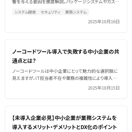
響を与える要因を徹底解説。パッケージシステムやカスタ
ム開発との違いも分かりやすく説明し、効率的なスクラッ
システム開発
セキュリティ
業務システム
チ開発を実現するためのポイントを紹介。開発期間は小
2025年10月16日
規模1〜3か月、中規模3〜6か月、大規模6か月以上。要件
定義の明確さ、技術選択、開発チーム規模が期間を左右
します。
ノーコードツール導入で失敗する中小企業の共
通点とは？
ノーコードツールは中小企業にとって魅力的な選択肢に
見えますが、IT担当者不在や業務の複雑性により導入後
に失敗するケースも少なくありません。本記事では、ノー
2025年10月15日
コード導入でよくある失敗例や、IT人材不足による運用・
保守の課題、属人化リスクなどをわかりやすく解説。ノー
コードが有効に機能する場面と、そうでない場面を整理し
ます。
【未導入企業必見】中小企業が業務システムを
導入するメリット・デメリットとDX化のポイント