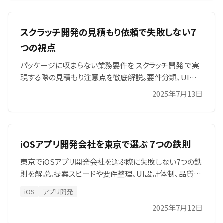
スクラッチ開発の見積もり依頼で失敗しない7
つの視点
パッケージに収まらない業務要件を スクラッチ開発 で実
現する際の見積もり注意点を徹底解説。要件分類、UIデ
ザイナー範囲、工程成果物、受入基準、保守区分、明細根
2025年7月13日
拠、変更フローの7視点とチェックリストで発注担当者を
支援するSIAのノウハウ記事。費用の透明化と スクラッチ
システム開発 の見積もりの説明をおこないます。
iOSアプリ開発会社を東京で選ぶ 7つの鉄則
東京でiOSアプリ開発会社を選ぶ際に失敗しない7つの鉄
則を解説。提案スピードや要件整理、UI設計体制、品質保
証、保守運用までチェックすべきポイントと比較チェックリ
iOS
アプリ開発
ストを提示。スタートアップや業務改善案件の担当者に向
2025年7月12日
け、適正見積やKPI達成を左右する選定シート付き。東京
企業必見、無料相談受付中です！