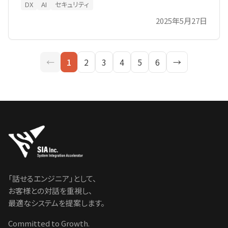
DX
AI
セキュリティ
安、導入ステップを紹介します。レガシーシステム刷新や
2025年5月27日
SaaS間連携など、段階的に実現可能なアプローチも掲
載。企業データを最大限に活かす方法をご覧ください。
←
1
2
3
4
5
6
→
「話せるエンジニア」として、
お客様との対話を重視し、
最適なシステムを提案します。
Committed to Growth.