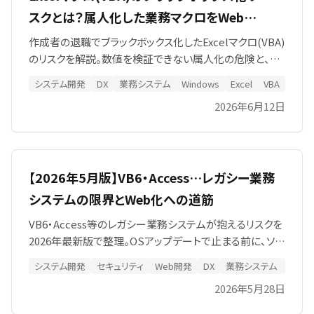
スクとは？属人化した業務マクロをWebシ
ステム化する進め方
作成者の退職でブラックボックス化したExcelマクロ(VBA)
のリスクを解説。数値を検証できない属人化の危険と、AI
解析からWebシステム化への移行手順をSIA株式会社が
システム開発
DX
業務システム
Windows
Excel
VBA
マク
紹介。
2026年6月12日
【2026年5月版】VB6・Access…レガシー業務
システムの限界とWeb化への道筋
VB6・Access等のレガシー業務システムが抱えるリスクを
2026年最新版で整理。OSアップデートで止まる前に、ソー
スコードの確認・段階的Web化を。SIA株式会社が伴走支
システム開発
セキュリティ
Web開発
DX
業務システム
Wind
援。
2026年5月28日