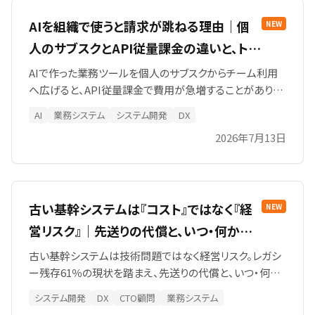
AIを組織で使うと請求が跳ねる理由｜個
NEW
人のサブスクとAPI従量課金の違いと、トー
クンコストを抑える設計
AIで作った業務ツールを個人のサブスクからチーム利用
へ広げると、API従量課金で費用が急増することがありま
す。原因はトークンの無駄遣い。PDFの事前JSON化など
AI
業務システム
システム開発
DX
コストを抑える設計をSIAが解説します。
2026年7月13日
古い基幹システムは『コスト』ではなく『経
NEW
営リスク』｜先送りの代償と、いつ・何から
刷新するかの判断基準
古い基幹システムは技術問題ではなく経営リスク。レガシ
ー残存61％の現状を踏まえ、先送りの代償と、いつ・何か
ら段階刷新すべきかの判断基準をSIAが解説します。
システム開発
DX
CTO顧問
業務システム