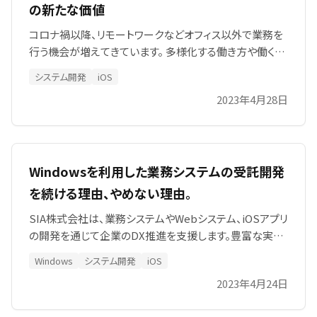
の新たな価値
コロナ禍以降、リモートワークなどオフィス以外で業務を
行う機会が増えてきています。 多様化する働き方や働く場
所に柔軟に対応するためには、お客様のビジネスに必要
システム開発
iOS
な情報を、 いつでもどこでもスムーズで安全にやり取り出
2023年4月28日
来ることが求められます。 それには 業務システム の活用
がとても有効です。
Windowsを利用した業務システムの受託開発
を続ける理由、やめない理由。
SIA株式会社は、業務システムやWebシステム、iOSアプリ
の開発を通じて企業のDX推進を支援します。豊富な実績
を活かしたオーダーメイド開発やCTO顧問サービスを提
Windows
システム開発
iOS
供し、業務効率化、生産性向上、競争力強化を実現。IT戦
2023年4月24日
略立案から運用まで包括的にサポートし、企業成長と持
続可能な競争力向上を後押しします。