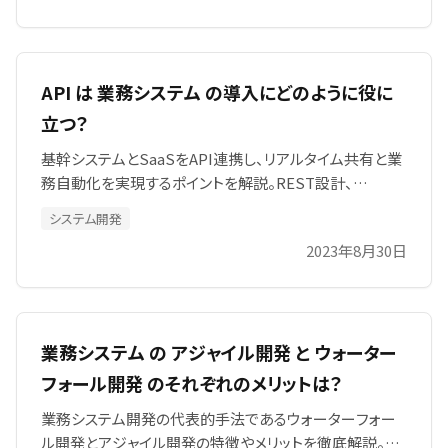
者との方向性共有、運用計画や現場対応、導入後の最適
化まで、成功に向けた具体的な考え方をわかりやすく解説
します。特に初めてシステム導入を検討される経営者へ。
API は 業務システム の導入にどのように役に
立つ？
基幹システムとSaaSをAPI連携し、リアルタイム共有と業
務自動化を実現するポイントを解説。REST設計、
OpenAPI整備、OAuth2認証、運用監視までSIAが伴走
システム開発
し、開発コストと障害リスクを削減します。事例分析と費用
2023年8月30日
対効果シミュレーションを掲載し、補助金活用や内製化支
援まで網羅。無料相談受付中。
業務システム の アジャイル開発 と ウォーター
フォール開発 のそれぞれのメリットは？
業務システム開発の代表的手法であるウォーターフォー
ル開発とアジャイル開発の特徴やメリットを徹底解説。リ