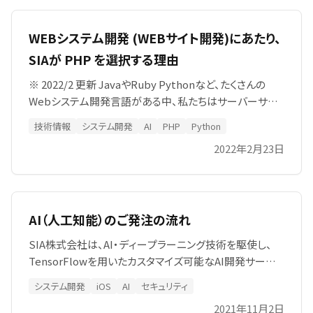
WEBシステム開発 (WEBサイト開発)にあたり、
SIAが PHP を選択する理由
※ 2022/2 更新 JavaやRuby Pythonなど、たくさんの
Webシステム開発言語がある中、私たちはサーバーサイ
ドプログラミング言語として、「 PHP 」を選択しています。
技術情報
システム開発
AI
PHP
Python
ある方は言います。PHPは過去のモノだと。
2022年2月23日
AI（人工知能）のご発注の流れ
SIA株式会社は、AI・ディープラーニング技術を駆使し、
TensorFlowを用いたカスタマイズ可能なAI開発サービス
を提供。高度な技術力で業務課題を解決し、クライアント
システム開発
iOS
AI
セキュリティ
の競争力向上を支援します。開発から導入までを一貫し
2021年11月2日
てサポート。