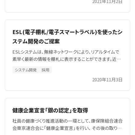
2021年11月2日
業務効率化や競争力強化を図り、持続可能な成長とデジ
タル変革を力強く推進します。
ESL(電子棚札/電子スマートラベル)を使ったシ
ステム開発のご提案
ESLシステムは、無線ネットワークにより、リアルタイムで
素早く最新の情報を棚札に表示することができます。近年
ではダイナミックプライシングなど、更新頻度が高くなって
システム開発
採用
きた商品価格の更新や、人手による価格ラベルの張り替え
2020年11月3日
などを自動で行うことが出来…
健康企業宣言「銀の認定」を取得
社員の健康づくり推進活動の一環として、康保険組合連合
会東京連合会に「健康企業宣言」を行い、 その後の取り組