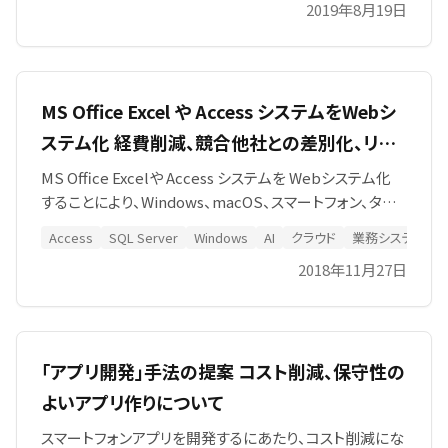
みにより、2019年8月5日付で「銀の認定」を取得いたしま
2019年8月19日
した。 当社では引き続き、社員の健康保持および増進への
取り組みを進めてまいります。
MS Office Excel や Access システムをWebシ
ステム化 経費削減、競合他社との差別化、リー
ドを勝ち取りましょう
MS Office Excelや Access システムを Webシステム化
することにより、Windows、macOS、スマートフォン、タブ
レットなどデバイスやＯＳを問わず利用出来、またリアルタ
Access
SQL Server
Windows
AI
クラウド
業務システム
イムでオフィス、現場、海外、どこでもアクセス可能になり
2018年11月27日
ます。
「アプリ開発」手法の提案 コスト削減、保守性の
よいアプリ作りについて
スマートフォンアプリを開発するにあたり、コスト削減にな