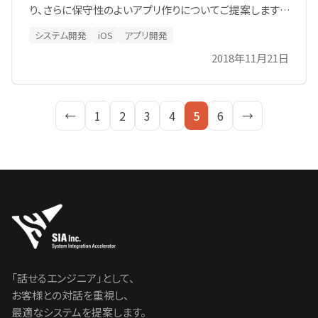
り、さらに保守性のよいアプリ作りについてご提案します。
Web＋スマートフォンネイティブ言語の２つを合わせたハ
システム開発
iOS
アプリ開発
イブリッド型開発で、開発スピードもアップ！
2018年11月21日
←
1
2
3
4
5
6
→
「話せるエンジニア」として、
お客様との対話を重視し、
最適なシステムを提案します。