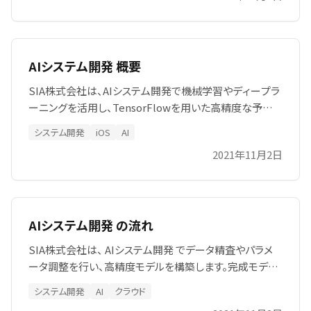
AIシステム開発 概要
SIA株式会社は、AIシステム開発で機械学習やディープラ
ーニングを活用し、TensorFlowを用いた高精度な予測・
分類システムを構築します。CoreMLや時系列予測、デー
システム開発
iOS
AI
タ分析を通じて、業務効率化、競争力強化、企業価値向上
2021年11月2日
を実現し、持続的成長とデジタル変革を力強く支援し、顧
客の成功を後押しします。
AIシステム開発 の流れ
SIA株式会社は、 AIシステム開発 でデータ精査やパラメ
ータ調整を行い、高精度モデルを構築します。完成モデル
は SIA AI CLOUD や WEB-API を通じて提供し、運用を支
システム開発
AI
クラウド
援します。最新技術と柔軟なプロジェクト管理を活用し、