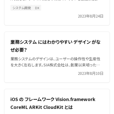
リース計画やコスト見積の考え方、社内ユーザーのフィー
システム開発
DX
ドバック活用まで、適切な開発アプローチを選ぶポイント
2023年8月24日
をまとめています。業務システム導入の際の社内調整にも
お役立てください。要件定義から運用までスムーズに進め
ましょう。
業務システム にはわかりやすい デザイン がな
ぜ必要？
業務システムのデザインは、ユーザーの操作性や生産性
を大きく左右します。SIA株式会社は、創業以来培った実
績とノウハウを活かし、初心者から経験者まで直感的に
2023年8月10日
使いやすいデザイン重視の業務システムを提供します。こ
れにより、業務効率化、生産性向上、持続可能な成長を実
現し、企業競争力の向上を力強く支援します。
iOS の フレームワーク Vision.framework
CoreML ARKit CloudKit とは