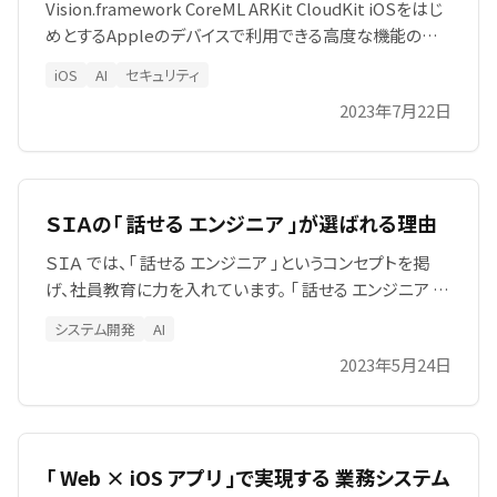
Vision.framework CoreML ARKit CloudKit iOSをはじ
めとするAppleのデバイスで利用できる高度な機能の一
部をご説明します。これらの機能＝ フレームワーク を利用
iOS
AI
セキュリティ
することで皆様のアプリやビジネスに最先端の画像認識、
2023年7月22日
AI、拡張現実機能、クラウド対応などを行うことが出来ま
す。
ＳＩＡの「 話せる エンジニア 」が選ばれる理由
ＳＩＡ では、「 話せる エンジニア 」というコンセプトを掲
げ、社員教育に力を入れています。 「 話せる エンジニア 」
というコンセプトは、 システム開発 の プロジェクト を成功
システム開発
AI
させるためには、正確な情報を共有し、お客様とコミュニ
2023年5月24日
ケーションをとることが重要であるという考え方に基づい
ています。
「 Web × iOS アプリ 」で実現する 業務システム