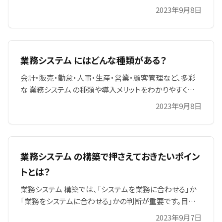
2023年9月8日
案し、安心のサポート体制で導入を確実に成功へ導きま
す。成功事例も多数掲載、幅広い業界で活用可能です。
業務システム にはどんな種類がある？
会計・販売・勤怠・人事・生産・営業・顧客管理など、多彩
な 業務システム の種類や導入メリットをわかりやすく解
説します。企業の成長や内部統制にも寄与し、業務全体の
2023年9月8日
効率化と精度向上につながるポイントを押さえ、自社に最
適なシステム選びに役立ててください。導入事例や選択の
コツもご紹介し、自社課題を洗い出す際のヒントも多数掲
載。
業務システム の構築で押さえておきたいポイン
トとは？
業務システム 構築では、「システムを業務に合わせる」か
「業務をシステムに合わせる」かの判断が重要です。目的
の明確化、予算の確保、納期調整、現行機能の維持、経営
2023年9月7日