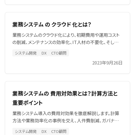
の運用負担を防ぐ実践ガイドで初心者にも最適。
業務システム の クラウド 化とは？
業務システムのクラウド化により、初期費用や運用コスト
の削減、メンテナンスの効率化、IT人材の不要化、そして
多様なデバイスからのアクセスが可能となります。一方で、
システム開発
DX
CTO顧問
セキュリティリスクなどの課題も存在します。SIA株式会社
2023年9月26日
では、これらのメリットとデメリットを踏まえ、最適なクラ
ウド型業務システムの導入をサポートいたします。
業務システムの 費用対効果とは？計算方法と
重要ポイント
業務システム導入の費用対効果を徹底解説します。計算
方法や業務効率化の事例を交え、人件費削減、ガバナンス
強化、運用効率向上など導入の多くのメリットを詳しく解
システム開発
DX
CTO顧問
説します。コスト削減や業務効率化の方法を具体的に提