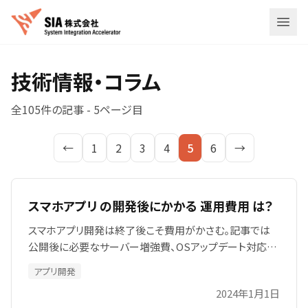
メニ
技術情報・コラム
全
105
件の記事 -
5
ページ目
←
1
2
3
4
5
6
→
スマホアプリ の開発後にかかる 運用費用 は？
スマホアプリ開発は終了後こそ費用がかさむ。記事では
公開後に必要なサーバー増強費、OSアップデート対応
費、保守・バグ修正、人員コスト、機能追加、SSL証明書、プ
アプリ開発
ロモーション費用を詳細に解説し、規模別の目安と年間
2024年1月1日
予算計画の考え方、見落としがちなリスクを示して想定外